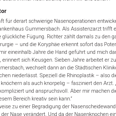
tor
aft für derart schwierige Nasenoperationen entwick
nkenhaus Gummersbach. Als Assistenzarzt trifft er 
ne glückliche Fügung. Richter zählt damals zu den 
rurgie – und die Koryphäe erkennt sofort das Pote
 mir eineinhalb Jahre die Hand geführt und mich da
“, erinnert sich Keusgen. Sieben Jahre arbeitet er z
mersbach, wechselt dann an die Städtischen Klini
hen niederlässt. Speziell die Rhinoplastik – also 
öchern als auch knorpelig – fasziniert den Arzt. „
 kompliziert und anspruchsvoll. Aber mir machen 
iesem Bereich kreativ sein kann.“
weise zu einer Begradigung der Nasenscheidewand 
ur der Nase verändert. Und da der Nasenknochen ein