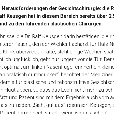
n Herausforderungen der Gesichtschirurgie: die R
alf Keusgen hat in diesem Bereich bereits über 2
land zu den führenden plastischen Chirurgen.
bnisse, die Dr. Ralf Keusgen darin bestätigen, die r
 älterer Patient, den der Wiehler Facharzt für Hals
ne Klinik überwiesen hatte, steht einige Wochen spät
chtlich unglücklich, geht nur ungern vor die Tür. Der
t optimal, am linken Nasenflügel erinnert ein klein
an praktisch durchgucken“, berichtet der Mediziner.
emie für plastische und rekonstruktive Gesichtschi
nen Hautlappen, so dass das Loch nicht mehr zu seh
. Arzt und Patient sind mit dem Ergebnis auch vom ä
ls zufrieden. „Sieht gut aus“, resümiert Keusgen, 
 Patient immer noch strahlt, wenn wir uns sehen“.